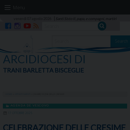
Skip
Menu
to
content
venerdì 07 agosto 2026
Santi Sisto II, papa, e compagni, martiri
Facebook
Instagram
YouTube
RSS
Search
ARCIDIOCESI DI
TRANI BARLETTA BISCEGLIE
HOME
»
APPUNTAMENTI
»
CELEBRAZIONE DELLE CRESIME
AGENDA DE VESCOVO
17 OTTOBRE 2025
CELEBRAZIONE DELLE CRESIME