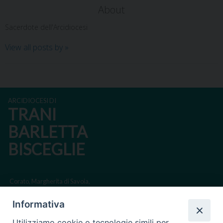
About
Sacerdote dell'Arcidiocesi
View all posts by
»
ARCIDIOCESI DI
TRANI
BARLETTA
BISCEGLIE
Corato, Margherita di Savoia,
San Ferdinando di Puglia, Trinitapoli
Informativa
Sede arcivescovile suffraganea di Bari-Bitonto
Utilizziamo cookie o tecnologie simili per