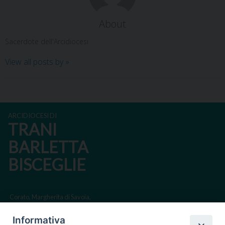
About
Sacerdote dell'Arcidiocesi
View all posts by
»
ARCIDIOCESI DI
TRANI
BARLETTA
BISCEGLIE
Corato, Margherita di Savoia,
San Ferdinando di Puglia, Trinitapoli
Informativa