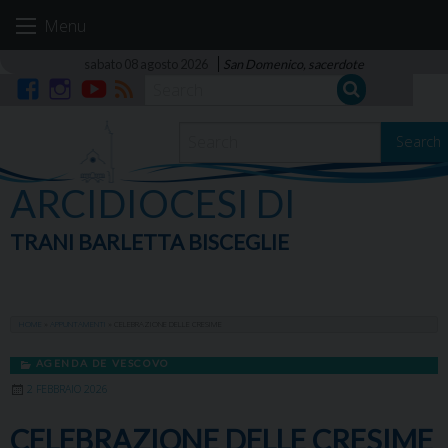
Skip
Menu
to
content
sabato 08 agosto 2026
San Domenico, sacerdote
Facebook
Instagram
YouTube
RSS
Search
ARCIDIOCESI DI
TRANI BARLETTA BISCEGLIE
HOME
»
APPUNTAMENTI
»
CELEBRAZIONE DELLE CRESIME
AGENDA DE VESCOVO
2 FEBBRAIO 2026
CELEBRAZIONE DELLE CRESIME