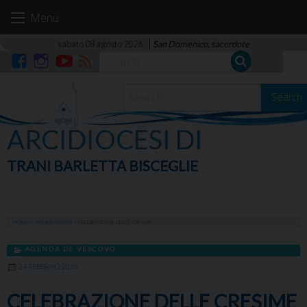
Skip
Menu
to
content
sabato 08 agosto 2026
San Domenico, sacerdote
Facebook
Instagram
YouTube
RSS
Search
ARCIDIOCESI DI
TRANI BARLETTA BISCEGLIE
HOME
»
APPUNTAMENTI
»
CELEBRAZIONE DELLE CRESIME
AGENDA DE VESCOVO
24 FEBBRAIO 2026
CELEBRAZIONE DELLE CRESIME