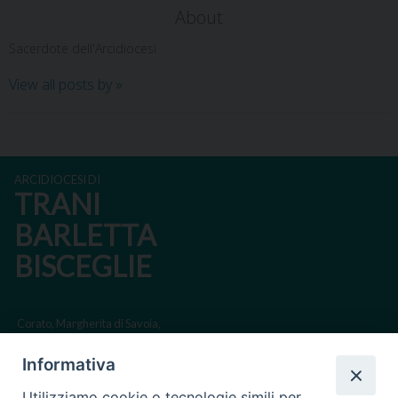
About
Sacerdote dell'Arcidiocesi
View all posts by
»
ARCIDIOCESI DI
TRANI
BARLETTA
BISCEGLIE
Corato, Margherita di Savoia,
San Ferdinando di Puglia, Trinitapoli
Informativa
Sede arcivescovile suffraganea di Bari-Bitonto
Utilizziamo cookie o tecnologie simili per