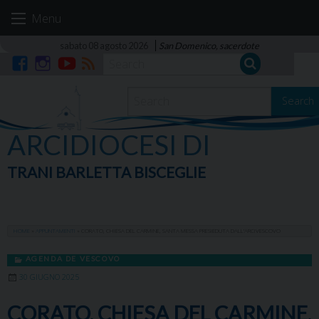
Skip
Menu
to
content
sabato 08 agosto 2026
San Domenico, sacerdote
Facebook
Instagram
YouTube
RSS
Search
ARCIDIOCESI DI
TRANI BARLETTA BISCEGLIE
HOME
»
APPUNTAMENTI
»
CORATO, CHIESA DEL CARMINE, SANTA MESSA PRESIEDUTA DALL’ARCIVESCOVO
AGENDA DE VESCOVO
30 GIUGNO 2025
CORATO, CHIESA DEL CARMINE,