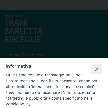
ARCIDIOCESI DI
TRANI
BARLETTA
BISCEGLIE
Corato, Margherita di Savoia,
San Ferdinando di Puglia, Trinitapoli
Informativa
Sede arcivescovile suffraganea di Bari-Bitonto
Utilizziamo cookie o tecnologie simili per
Regione ecclesiastica Puglia
finalità tecniche e, con il tuo consenso, anche per
altre finalità ("interazioni e funzionalità semplici",
Via Beltrani, 9
"miglioramento dell'esperienza", "misurazione" e
76125 Trani BT
"targeting e pubblicità") come specificato nella
Centralino Tel. 0883 494211
cookie policy.