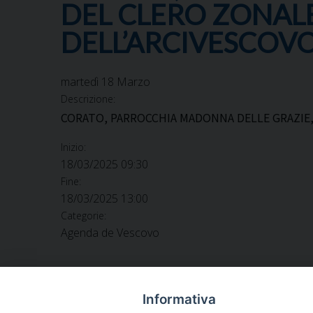
DEL CLERO ZONAL
DELL’ARCIVESCOV
martedì
18
Marzo
Descrizione:
CORATO, PARROCCHIA MADONNA DELLE GRAZIE,
Inizio:
18/03/2025 09:30
Fine:
18/03/2025 13:00
Categorie:
Agenda de Vescovo
Informativa