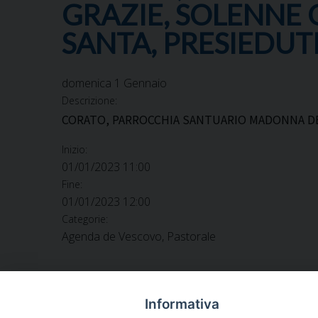
GRAZIE, SOLENNE 
SANTA, PRESIEDUT
domenica
1
Gennaio
Descrizione:
CORATO, PARROCCHIA SANTUARIO MADONNA DEL
Inizio:
01/01/2023 11:00
Fine:
01/01/2023 12:00
Categorie:
Agenda de Vescovo, Pastorale
Informativa