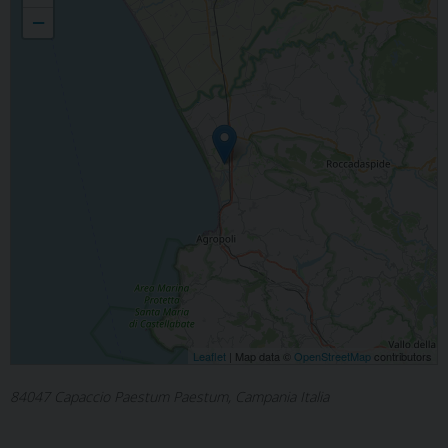
−
Leaflet
| Map data ©
OpenStreetMap
contributors
84047 Capaccio Paestum Paestum, Campania Italia