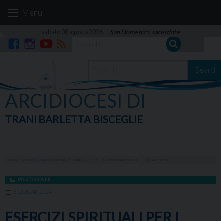
Skip
Menu
to
content
sabato 08 agosto 2026
San Domenico, sacerdote
Facebook
Instagram
YouTube
RSS
Search
ARCIDIOCESI DI
TRANI BARLETTA BISCEGLIE
HOME
»
APPUNTAMENTI
»
ESERCIZI SPIRITUALI PER I DIACONI PERMANENTI E LE LORO SPOSE
PASTORALE
5 GIUGNO 2024
ESERCIZI SPIRITUALI PER I