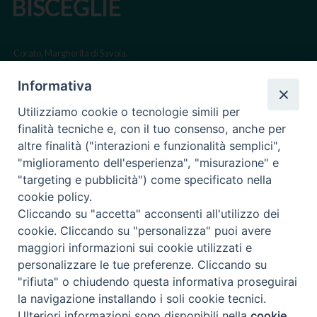
BISCEGLIE
Corato, Margherita di Savoia,
San Ferdinando di Puglia, Trinitapoli
Informativa
Sede arcivescovile suffraganea di Bari-Bitonto
Utilizziamo cookie o tecnologie simili per
Regione ecclesiastica Puglia
finalità tecniche e, con il tuo consenso, anche per
altre finalità ("interazioni e funzionalità semplici",
Via Beltrani, 9
"miglioramento dell'esperienza", "misurazione" e
76125 Trani BT
"targeting e pubblicità") come specificato nella
Centralino Tel. 0883 494211
cookie policy.
Cliccando su "accetta" acconsenti all'utilizzo dei
Cancelleria Tel. 0883 494204
cookie. Cliccando su "personalizza" puoi avere
maggiori informazioni sui cookie utilizzati e
cancelleria@arcidiocesitrani.it
personalizzare le tue preferenze. Cliccando su
"rifiuta" o chiudendo questa informativa proseguirai
Copyright © Arcidiocesi di Trani Barletta Bisceglie
Riproduzione dei contenuti solo con permesso. Tutti i diritti sono
la navigazione installando i soli cookie tecnici.
riservati -
Informativa sulla Privacy
Ulteriori informazioni sono disponibili nella
cookie