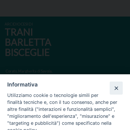
ARCIDIOCESI DI
TRANI
BARLETTA
BISCEGLIE
Corato, Margherita di Savoia,
San Ferdinando di Puglia, Trinitapoli
Informativa
Sede arcivescovile suffraganea di Bari-Bitonto
Utilizziamo cookie o tecnologie simili per
Regione ecclesiastica Puglia
finalità tecniche e, con il tuo consenso, anche per
altre finalità ("interazioni e funzionalità semplici",
Via Beltrani, 9
"miglioramento dell'esperienza", "misurazione" e
76125 Trani BT
"targeting e pubblicità") come specificato nella
Centralino Tel. 0883 494211