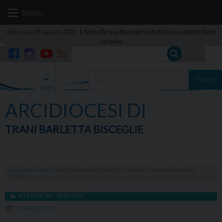
Skip
Menu
to
content
domenica 09 agosto 2026
Santa Teresa Benedetta della Croce (Edith) Stein,
vergine
Facebook
Instagram
YouTube
RSS
Search
ARCIDIOCESI DI
TRANI BARLETTA BISCEGLIE
HOME
»
APPUNTAMENTI
»
FOGGIA, L’ARCIVESCOVO PARTECIPA AI LAVORI DELLA CONFERENZA EPISCOPALE
PUGLIESE
AGENDA DE VESCOVO
7 GENNAIO 2026