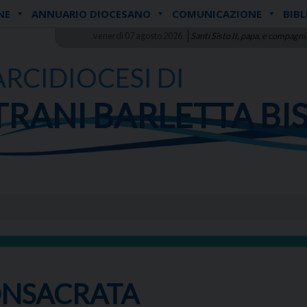
NE
ANNUARIO DIOCESANO
COMUNICAZIONE
BIBL
venerdì 07 agosto 2026
Santi Sisto II, papa, e compagni,
ARCIDIOCESI DI
TRANI BARLETTA BI
ONSACRATA