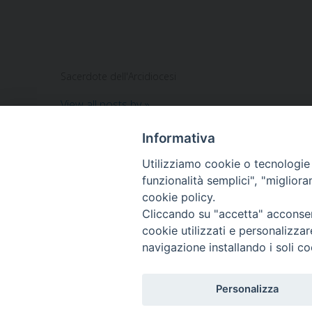
Sacerdote dell'Arcidiocesi
View all posts by
»
Informativa
Utilizziamo cookie o tecnologie s
ARCIDIOCESI DI
funzionalità semplici", "miglior
TRANI
cookie policy.
Cliccando su "accetta" acconsent
BARLETTA
cookie utilizzati e personalizza
BISCEGLIE
navigazione installando i soli co
Personalizza