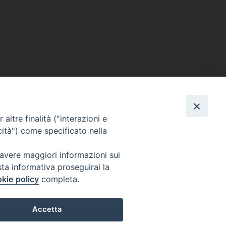
altre finalità ("interazioni e
cità") come specificato nella
Via Beltrani, 9
76125 Trani BT
 avere maggiori informazioni sui
Centralino Tel. 0883 494211
sta informativa proseguirai la
Cancelleria Tel. 0883 494204
kie policy
completa.
cancelleria@arcidiocesitrani.it
Accetta