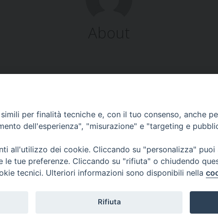
About
imili per finalità tecniche e, con il tuo consenso, anche per 
amento dell'esperienza", "misurazione" e "targeting e pubbli
Corato, Margherita di Savoia,
San Ferdinando di Puglia, Trinitapoli
i all'utilizzo dei cookie. Cliccando su "personalizza" puoi
Sede arcivescovile suffraganea di Bari-Bitonto
re le tue preferenze. Cliccando su "rifiuta" o chiudendo que
Regione ecclesiastica Puglia
okie tecnici. Ulteriori informazioni sono disponibili nella
coo
Rifiuta
Copyright © Arcidiocesi di Trani Barletta Bisceglie