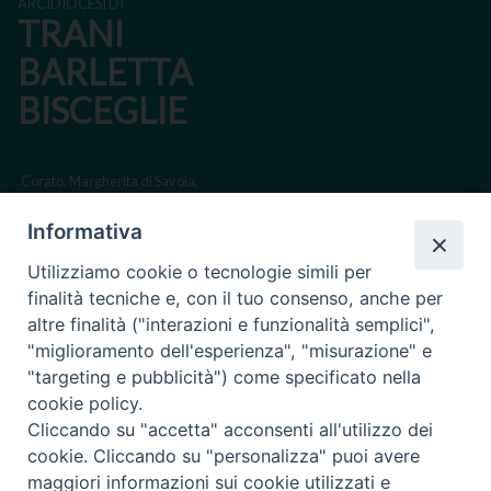
ARCIDIOCESI DI
TRANI
BARLETTA
BISCEGLIE
Corato, Margherita di Savoia,
San Ferdinando di Puglia, Trinitapoli
Informativa
Sede arcivescovile suffraganea di Bari-Bitonto
Utilizziamo cookie o tecnologie simili per
Regione ecclesiastica Puglia
finalità tecniche e, con il tuo consenso, anche per
altre finalità ("interazioni e funzionalità semplici",
Via Beltrani, 9
"miglioramento dell'esperienza", "misurazione" e
76125 Trani BT
"targeting e pubblicità") come specificato nella
Centralino Tel. 0883 494211
cookie policy.
Cliccando su "accetta" acconsenti all'utilizzo dei
Cancelleria Tel. 0883 494204
cookie. Cliccando su "personalizza" puoi avere
maggiori informazioni sui cookie utilizzati e
cancelleria@arcidiocesitrani.it