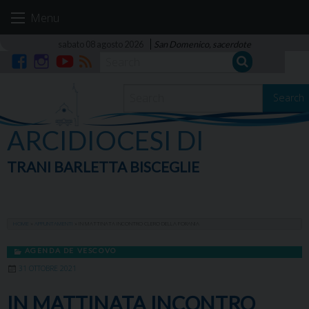
Skip
Menu
to
content
sabato 08 agosto 2026
San Domenico, sacerdote
Facebook
Instagram
YouTube
RSS
Search
ARCIDIOCESI DI
TRANI BARLETTA BISCEGLIE
HOME
»
APPUNTAMENTI
»
IN MATTINATA INCONTRO CLERO DELLA FORANIA
AGENDA DE VESCOVO
31 OTTOBRE 2021
IN MATTINATA INCONTRO