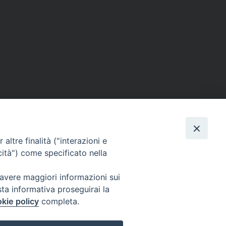
altre finalità ("interazioni e
cità") come specificato nella
Via Beltrani, 9
76125 Trani BT
 avere maggiori informazioni sui
Centralino Tel. 0883 494211
sta informativa proseguirai la
Cancelleria Tel. 0883 494204
kie policy
completa.
cancelleria@arcidiocesitrani.it