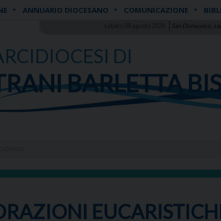
NE
ANNUARIO DIOCESANO
COMUNICAZIONE
BIBL
sabato 08 agosto 2026
San Domenico, sa
ARCIDIOCESI DI
TRANI BARLETTA BI
CAZIONALI
ORAZIONI EUCARISTICH