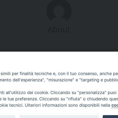
About
imili per finalità tecniche e, con il tuo consenso, anche per 
amento dell'esperienza", "misurazione" e "targeting e pubbli
Corato, Margherita di Savoia,
San Ferdinando di Puglia, Trinitapoli
i all'utilizzo dei cookie. Cliccando su "personalizza" puoi
Sede arcivescovile suffraganea di Bari-Bitonto
re le tue preferenze. Cliccando su "rifiuta" o chiudendo que
Regione ecclesiastica Puglia
okie tecnici. Ulteriori informazioni sono disponibili nella
coo