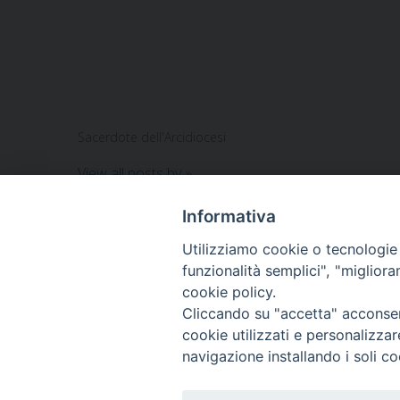
Sacerdote dell'Arcidiocesi
View all posts by
»
Informativa
Utilizziamo cookie o tecnologie s
ARCIDIOCESI DI
funzionalità semplici", "miglior
TRANI
cookie policy.
Cliccando su "accetta" acconsent
BARLETTA
cookie utilizzati e personalizza
BISCEGLIE
navigazione installando i soli co