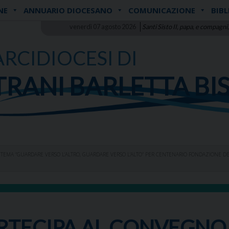
NE
ANNUARIO DIOCESANO
COMUNICAZIONE
BIBL
venerdì 07 agosto 2026
Santi Sisto II, papa, e compagni,
ARCIDIOCESI DI
TRANI BARLETTA BI
 TEMA “GUARDARE VERSO L’ALTRO, GUARDARE VERSO L’ALTO” PER CENTENARIO FONDAZIONE 
ARTECIPA AL CONVEGNO