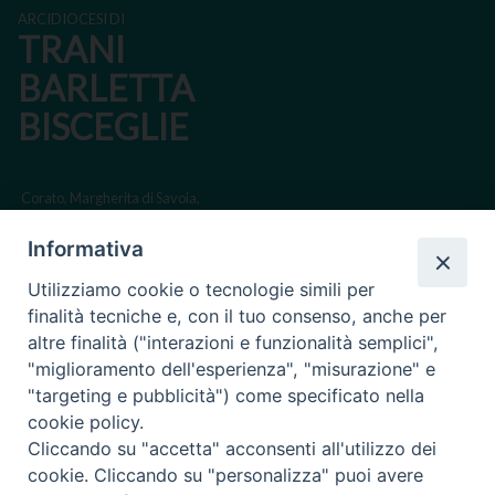
ARCIDIOCESI DI
TRANI
BARLETTA
BISCEGLIE
Corato, Margherita di Savoia,
San Ferdinando di Puglia, Trinitapoli
Informativa
Sede arcivescovile suffraganea di Bari-Bitonto
Utilizziamo cookie o tecnologie simili per
Regione ecclesiastica Puglia
finalità tecniche e, con il tuo consenso, anche per
altre finalità ("interazioni e funzionalità semplici",
Via Beltrani, 9
"miglioramento dell'esperienza", "misurazione" e
76125 Trani BT
"targeting e pubblicità") come specificato nella
Centralino Tel. 0883 494211
cookie policy.
Cliccando su "accetta" acconsenti all'utilizzo dei
Cancelleria Tel. 0883 494204
cookie. Cliccando su "personalizza" puoi avere