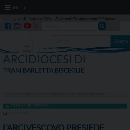
Skip
Menu
to
content
giovedì 06 agosto 2026
Festa della Trasfigurazione del Signore
Facebook
Instagram
YouTube
RSS
Search
ARCIDIOCESI DI
TRANI BARLETTA BISCEGLIE
HOME
»
APPUNTAMENTI
»
L’ARCIVESCOVO PRESIEDE SETTIMANA DI FRATENITA’ CON I SEMINARISTI
AGENDA DE VESCOVO
5 AGOSTO 2025
L’ARCIVESCOVO PRESIEDE