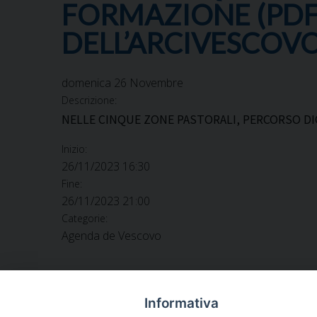
FORMAZIONE (PDF
DELL’ARCIVESCOV
domenica
26
Novembre
Descrizione:
NELLE CINQUE ZONE PASTORALI, PERCORSO DI
Inizio:
26/11/2023 16:30
Fine:
26/11/2023 21:00
Categorie:
Agenda de Vescovo
Informativa