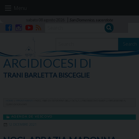
Skip
Menu
to
content
sabato 08 agosto 2026
San Domenico, sacerdote
Facebook
Instagram
YouTube
RSS
Search
ARCIDIOCESI DI
TRANI BARLETTA BISCEGLIE
HOME
»
APPUNTAMENTI
»
NOCI, ABBAZIA MADONNA DELLA SCALA, L’ARCIVESCOVO GUIDA LA RIFLESSIONE AL
CLERO DIOCESANO
AGENDA DE VESCOVO
12 DICEMBRE 2021