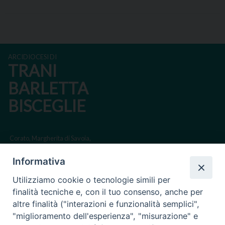
ARCIDIOCESI DI
TRANI
BARLETTA
BISCEGLIE
Corato, Margherita di Savoia,
San Ferdinando di Puglia, Trinitapoli
Informativa
Sede arcivescovile suffraganea di Bari-Bitonto
Utilizziamo cookie o tecnologie simili per
Regione ecclesiastica Puglia
finalità tecniche e, con il tuo consenso, anche per
altre finalità ("interazioni e funzionalità semplici",
Via Beltrani, 9
"miglioramento dell'esperienza", "misurazione" e
76125 Trani BT