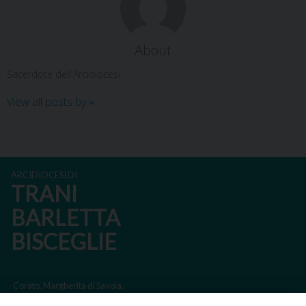
About
Sacerdote dell'Arcidiocesi
View all posts by
»
ARCIDIOCESI DI
TRANI
BARLETTA
BISCEGLIE
Corato, Margherita di Savoia,
San Ferdinando di Puglia, Trinitapoli