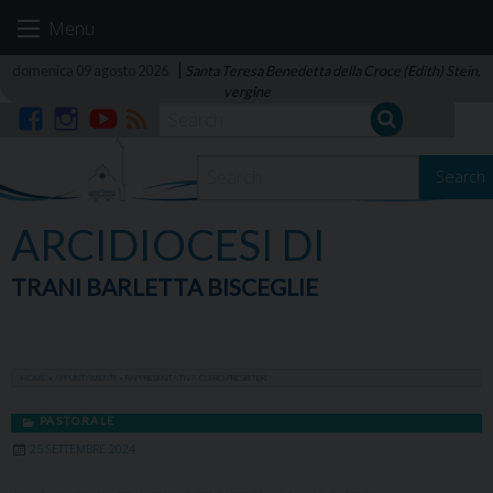
Skip
Menu
to
content
domenica 09 agosto 2026
Santa Teresa Benedetta della Croce (Edith) Stein,
vergine
Facebook
Instagram
YouTube
RSS
Search
ARCIDIOCESI DI
TRANI BARLETTA BISCEGLIE
HOME
»
APPUNTAMENTI
»
RAPPRESENTATIVA CLERO PRESBITERI
PASTORALE
25 SETTEMBRE 2024