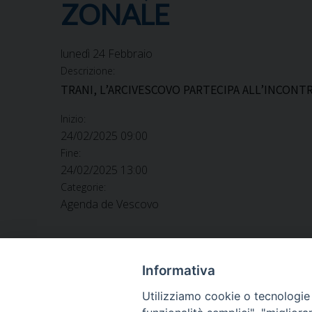
ZONALE
lunedì
24
Febbraio
Descrizione:
TRANI, L’ARCIVESCOVO PARTECIPA ALL’INCONT
Inizio:
24/02/2025 09:00
Fine:
24/02/2025 13:00
Categorie:
Agenda de Vescovo
Informativa
Utilizziamo cookie o tecnologie s
ARCIDIOCESI DI