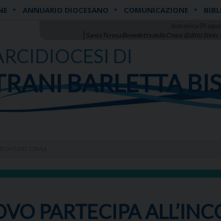
NE
ANNUARIO DIOCESANO
COMUNICAZIONE
BIBL
domenica 09 agos
Santa Teresa Benedetta della Croce (Edith) Stein,
ARCIDIOCESI DI
TRANI BARLETTA BI
TRO DI CLERO ZONALE
COVO PARTECIPA ALL’IN