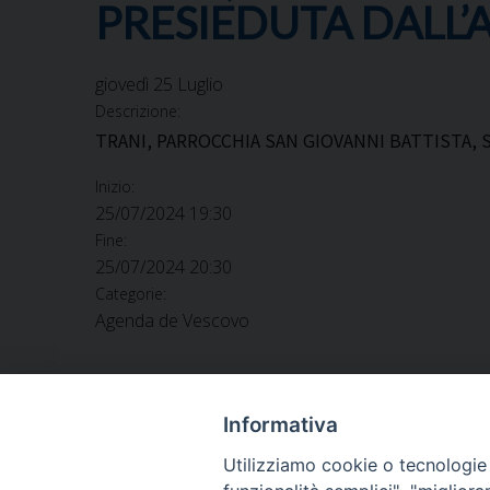
PRESIEDUTA DALL
giovedì
25
Luglio
Descrizione:
TRANI, PARROCCHIA SAN GIOVANNI BATTISTA,
Inizio:
25/07/2024 19:30
Fine:
25/07/2024 20:30
Categorie:
Agenda de Vescovo
Informativa
Utilizziamo cookie o tecnologie s
ARCIDIOCESI DI