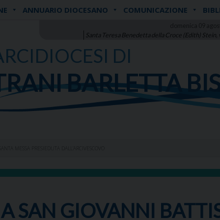
NE
ANNUARIO DIOCESANO
COMUNICAZIONE
BIBL
domenica 09 agos
Santa Teresa Benedetta della Croce (Edith) Stein,
ARCIDIOCESI DI
TRANI BARLETTA BI
 SANTA MESSA PRESIEDUTA DALL’ARCIVESCOVO
A SAN GIOVANNI BATTI