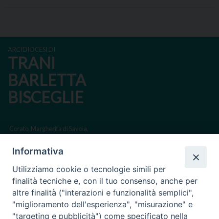
ARCIDIOCESI DI
TRANI
BARLETTA
BISCEGLIE
Corato, Margherita di Savoia,
San Ferdinando di Puglia, Trinitapoli
Informativa
Sede arcivescovile suffraganea di Bari-Bitonto
Utilizziamo cookie o tecnologie simili per
Regione ecclesiastica Puglia
finalità tecniche e, con il tuo consenso, anche per
altre finalità ("interazioni e funzionalità semplici",
Via Beltrani, 9
"miglioramento dell'esperienza", "misurazione" e
76125 Trani BT
"targeting e pubblicità") come specificato nella