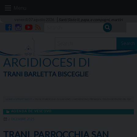
Skip
Menu
to
content
venerdì 07 agosto 2026
Santi Sisto II, papa, e compagni, martiri
Facebook
Instagram
YouTube
RSS
Search
ARCIDIOCESI DI
TRANI BARLETTA BISCEGLIE
HOME
»
APPUNTAMENTI
»
TRANI, PARROCCHIA SAN MAGNO, L’ARCIVESCOVO PRESIEDE IL TERZO INCONTRO DEL PDF
AGENDA DE VESCOVO
2 DICEMBRE 2025
TRANI, PARROCCHIA SAN