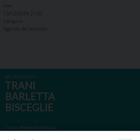
Fine:
13/12/2024 21:00
Categorie:
Agenda de Vescovo
ARCIDIOCESI DI
TRANI
BARLETTA
BISCEGLIE
Corato, Margherita di Savoia,
San Ferdinando di Puglia, Trinitapoli