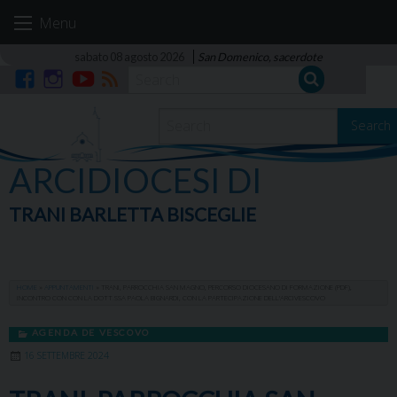
Skip
Menu
to
content
sabato 08 agosto 2026
San Domenico, sacerdote
Facebook
Instagram
YouTube
RSS
Search
ARCIDIOCESI DI
TRANI BARLETTA BISCEGLIE
HOME
»
APPUNTAMENTI
»
TRANI, PARROCCHIA SAN MAGNO, PERCORSO DIOCESANO DI FORMAZIONE (PDF),
INCONTRO CON CON LA DOTT.SSA PAOLA BIGNARDI, CON LA PARTECIPAZIONE DELL’ARCIVESCOVO
AGENDA DE VESCOVO
16 SETTEMBRE 2024