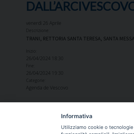
DALL’ARCIVESCOV
venerdì
26
Aprile
Descrizione:
TRANI, RETTORIA SANTA TERESA, SANTA MESS
Inizio:
26/04/2024 18:30
Fine:
26/04/2024 19:30
Categorie:
Agenda de Vescovo
Informativa
Utilizziamo cookie o tecnologie s
ARCIDIOCESI DI