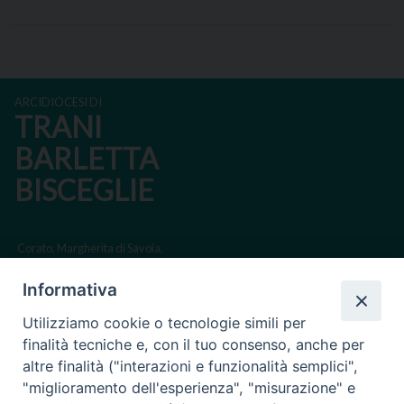
ARCIDIOCESI DI
TRANI
BARLETTA
BISCEGLIE
Corato, Margherita di Savoia,
San Ferdinando di Puglia, Trinitapoli
Informativa
Sede arcivescovile suffraganea di Bari-Bitonto
Utilizziamo cookie o tecnologie simili per
Regione ecclesiastica Puglia
finalità tecniche e, con il tuo consenso, anche per
altre finalità ("interazioni e funzionalità semplici",
Via Beltrani, 9
"miglioramento dell'esperienza", "misurazione" e
76125 Trani BT