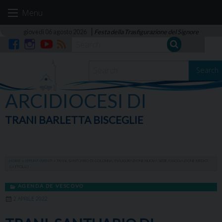
Skip
Menu
to
content
giovedì 06 agosto 2026
Festa della Trasfigurazione del Signore
Facebook
Instagram
YouTube
RSS
Search
ARCIDIOCESI DI
TRANI BARLETTA BISCEGLIE
HOME
»
APPUNTAMENTI
»
TRANI, SANTUARIO DI COLONNA, INAUGURAZIONE NUOVA SEDE ASSOCIAZIONE MEDICI
CATTOLICI
AGENDA DE VESCOVO
2 APRILE 2022