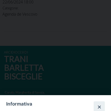
22/06/2024 18:00
Categorie:
Agenda de Vescovo
ARCIDIOCESI DI
TRANI
BARLETTA
BISCEGLIE
Corato, Margherita di Savoia,
San Ferdinando di Puglia, Trinitapoli
Informativa
Sede arcivescovile suffraganea di Bari-Bitonto