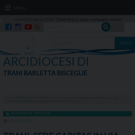
Skip
Menu
to
content
venerdì 07 agosto 2026
Santi Sisto II, papa, e compagni, martiri
Facebook
Instagram
YouTube
RSS
Search
ARCIDIOCESI DI
TRANI BARLETTA BISCEGLIE
HOME
»
APPUNTAMENTI
»
TRANI, SEDE CARITAS IN VIA MALCANGI, L’ARCIVESCOVO PARTECIPA AD ULTIMO
INCONTRO DEL PERCORSO DI FORMAZIONE DEGLI OPERATORI CARITAS
AGENDA DE VESCOVO
2 GIUGNO 2024