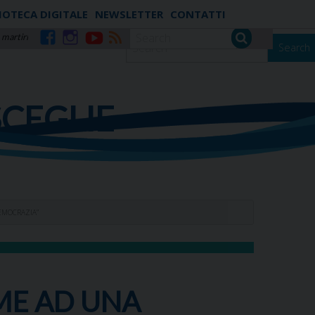
IOTECA DIGITALE
NEWSLETTER
CONTATTI
 martiri
Search
Facebook
Instagram
YouTube
RSS
SCEGLIE
DEMOCRAZIA”
EME AD UNA