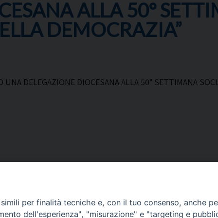
ESANA ALLA 50° SETTI
DELLA DEMOCRAZIA”
AD UNA DELEGAZIONE DIOCESANA ALLA 50° SETTIMANA SOC
imili per finalità tecniche e, con il tuo consenso, anche per 
amento dell'esperienza", "misurazione" e "targeting e pubbli
Corato, Margherita di Savoia,