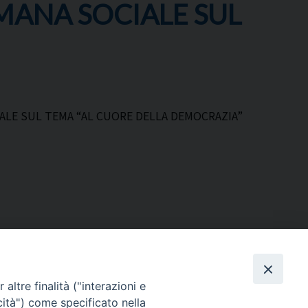
MANA SOCIALE SUL
IALE SUL TEMA “AL CUORE DELLA DEMOCRAZIA”
altre finalità ("interazioni e
cità") come specificato nella
Via Beltrani, 9