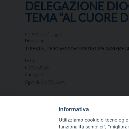
DELEGAZIONE DIOC
TEMA “AL CUORE 
domenica
7
Luglio
Descrizione:
TRIESTE, L’ARCIVESCOVO PARTECIPA ASSIEME 
Data:
07/07/2024
Categorie:
Agenda de Vescovo
Informativa
Utilizziamo cookie o tecnologie s
ARCIDIOCESI DI
funzionalità semplici", "miglior