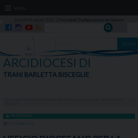
Skip
Menu
to
content
giovedì 06 agosto 2026
Festa della Trasfigurazione del Signore
Facebook
Instagram
YouTube
RSS
Search
ARCIDIOCESI DI
TRANI BARLETTA BISCEGLIE
HOME
»
APPUNTAMENTI
»
UFFICIO DIOCESANO PER LA PASTORALE DELLE VOCAZIONI – CENTRO DIOCESANO
VOCAZIONI
PASTORALE
10 OTTOBRE 2023