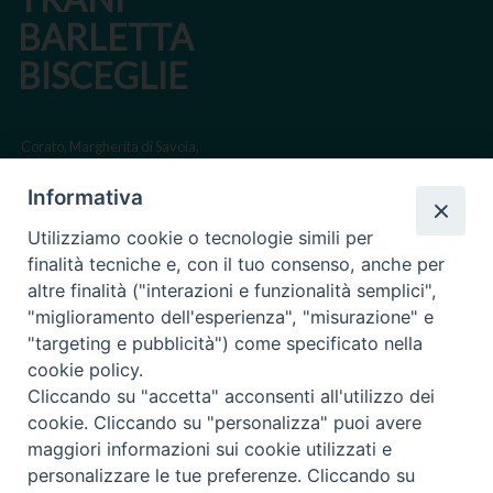
BARLETTA
BISCEGLIE
Corato, Margherita di Savoia,
San Ferdinando di Puglia, Trinitapoli
Informativa
Sede arcivescovile suffraganea di Bari-Bitonto
Utilizziamo cookie o tecnologie simili per
Regione ecclesiastica Puglia
finalità tecniche e, con il tuo consenso, anche per
altre finalità ("interazioni e funzionalità semplici",
Via Beltrani, 9
"miglioramento dell'esperienza", "misurazione" e
76125 Trani BT
"targeting e pubblicità") come specificato nella
Centralino Tel. 0883 494211
cookie policy.
Cliccando su "accetta" acconsenti all'utilizzo dei
Cancelleria Tel. 0883 494204
cookie. Cliccando su "personalizza" puoi avere
maggiori informazioni sui cookie utilizzati e
cancelleria@arcidiocesitrani.it
personalizzare le tue preferenze. Cliccando su