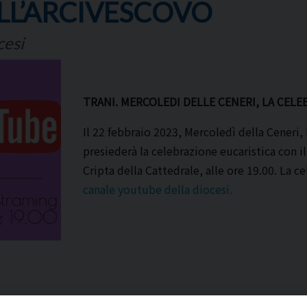
LL’ARCIVESCOVO
cesi
TRANI. MERCOLEDI DELLE CENERI, LA CEL
Il 22 febbraio 2023, Mercoledì della Ceneri
presiederà la celebrazione eucaristica con il
Cripta della Cattedrale, alle ore 19.00. La c
canale youtube della diocesi.