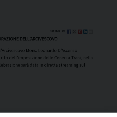
EBRAZIONE DELL’ARCIVESCOVO
, l’Arcivescovo Mons. Leonardo D’Ascenzo
 rito dell’imposizione delle Ceneri a Trani, nella
elebrazione sarà data in diretta streaming sul