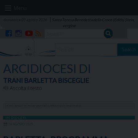
Skip
Menu
to
content
domenica 09 agosto 2026
Santa Teresa Benedetta della Croce (Edith) Stein,
vergine
Facebook
Instagram
YouTube
RSS
Search
ARCIDIOCESI DI
TRANI BARLETTA BISCEGLIE
Ascolta il testo
HOME
»
BARLETTA. PROGRAMMA DELLA PERDONANZA CELESTINIANA
IN DIOCESI
28 AGOSTO 2023