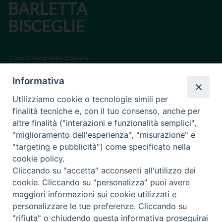
BARLETTA
BISCEGLIE
Corato, Margherita di Savoia,
San Ferdinando di Puglia, Trinitapoli
Informativa
Sede arcivescovile suffraganea di Bari-Bitonto
Utilizziamo cookie o tecnologie simili per
Regione ecclesiastica Puglia
finalità tecniche e, con il tuo consenso, anche per
altre finalità ("interazioni e funzionalità semplici",
Via Beltrani, 9
"miglioramento dell'esperienza", "misurazione" e
76125 Trani BT
"targeting e pubblicità") come specificato nella
Centralino Tel. 0883 494211
cookie policy.
Cliccando su "accetta" acconsenti all'utilizzo dei
Cancelleria Tel. 0883 494204
cookie. Cliccando su "personalizza" puoi avere
maggiori informazioni sui cookie utilizzati e
cancelleria@arcidiocesitrani.it
personalizzare le tue preferenze. Cliccando su
"rifiuta" o chiudendo questa informativa proseguirai
Copyright © Arcidiocesi di Trani Barletta Bisceglie