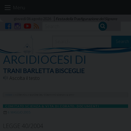
Skip
Menu
to
content
giovedì 06 agosto 2026
Festa della Trasfigurazione del Signore
Facebook
Instagram
YouTube
RSS
Search
ARCIDIOCESI DI
TRANI BARLETTA BISCEGLIE
Ascolta il testo
HOME
»
A CORATO LA SEZIONE DEL “COMITATO SCIENZA & VITA”
COMITATO SCIENZA & VITA DI CORATO
,
DOCUMENTI
6 MAGGIO 2005
LEGGE 40/2004