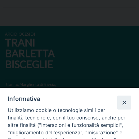
ARCIDIOCESI DI
TRANI
BARLETTA
BISCEGLIE
Corato, Margherita di Savoia,
San Ferdinando di Puglia, Trinitapoli
Informativa
Sede arcivescovile suffraganea di Bari-Bitonto
Utilizziamo cookie o tecnologie simili per
Regione ecclesiastica Puglia
finalità tecniche e, con il tuo consenso, anche per
altre finalità ("interazioni e funzionalità semplici",
Via Beltrani, 9
"miglioramento dell'esperienza", "misurazione" e
76125 Trani BT