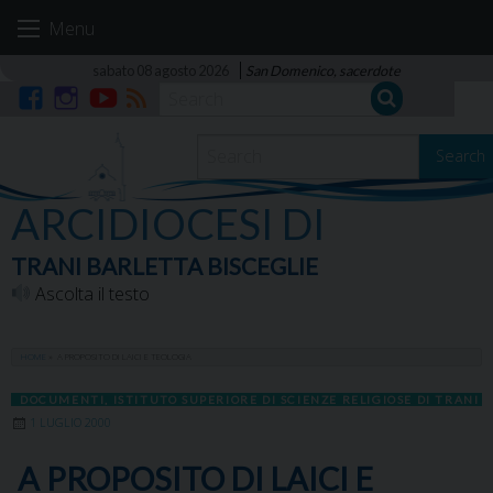
Skip
Menu
to
content
sabato 08 agosto 2026
San Domenico, sacerdote
Facebook
Instagram
YouTube
RSS
Search
ARCIDIOCESI DI
TRANI BARLETTA BISCEGLIE
Ascolta il testo
HOME
»
A PROPOSITO DI LAICI E TEOLOGIA
DOCUMENTI
,
ISTITUTO SUPERIORE DI SCIENZE RELIGIOSE DI TRANI
1 LUGLIO 2000
A PROPOSITO DI LAICI E