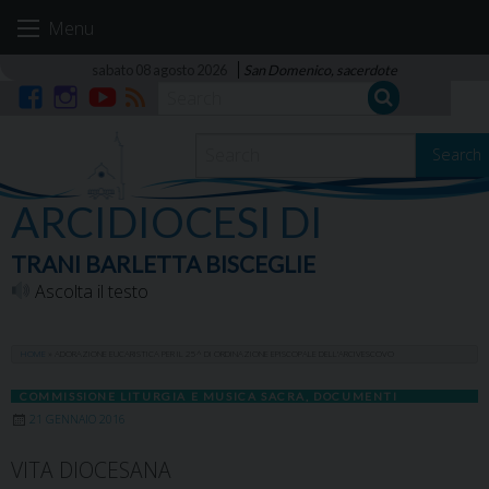
Skip
Menu
to
content
sabato 08 agosto 2026
San Domenico, sacerdote
Facebook
Instagram
YouTube
RSS
Search
ARCIDIOCESI DI
TRANI BARLETTA BISCEGLIE
Ascolta il testo
HOME
»
ADORAZIONE EUCARISTICA PER IL 25^ DI ORDINAZIONE EPISCOPALE DELL’ARCIVESCOVO
COMMISSIONE LITURGIA E MUSICA SACRA
,
DOCUMENTI
21 GENNAIO 2016
VITA DIOCESANA