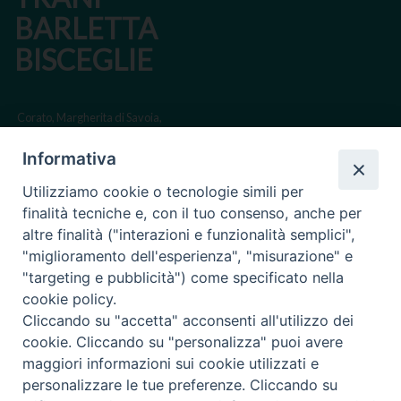
BARLETTA
BISCEGLIE
Corato, Margherita di Savoia,
San Ferdinando di Puglia, Trinitapoli
Informativa
Sede arcivescovile suffraganea di Bari-Bitonto
Utilizziamo cookie o tecnologie simili per
Regione ecclesiastica Puglia
finalità tecniche e, con il tuo consenso, anche per
altre finalità ("interazioni e funzionalità semplici",
Via Beltrani, 9
"miglioramento dell'esperienza", "misurazione" e
76125 Trani BT
"targeting e pubblicità") come specificato nella
Centralino Tel. 0883 494211
cookie policy.
Cliccando su "accetta" acconsenti all'utilizzo dei
Cancelleria Tel. 0883 494204
cookie. Cliccando su "personalizza" puoi avere
maggiori informazioni sui cookie utilizzati e
cancelleria@arcidiocesitrani.it
personalizzare le tue preferenze. Cliccando su