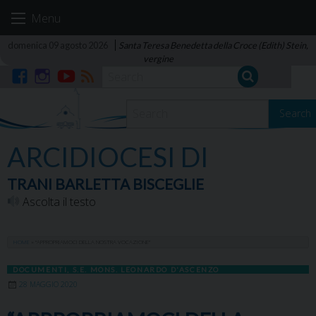
Skip
Menu
to
content
domenica 09 agosto 2026
Santa Teresa Benedetta della Croce (Edith) Stein,
vergine
Facebook
Instagram
YouTube
RSS
Search
ARCIDIOCESI DI
TRANI BARLETTA BISCEGLIE
Ascolta il testo
HOME
»
“APPROPRIAMOCI DELLA NOSTRA VOCAZIONE”
DOCUMENTI
,
S.E. MONS. LEONARDO D'ASCENZO
28 MAGGIO 2020