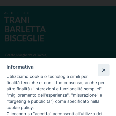
ARCIDIOCESI DI
TRANI
BARLETTA
BISCEGLIE
Corato, Margherita di Savoia,
San Ferdinando di Puglia, Trinitapoli
Informativa
Sede arcivescovile suffraganea di Bari-Bitonto
Utilizziamo cookie o tecnologie simili per
Regione ecclesiastica Puglia
finalità tecniche e, con il tuo consenso, anche per
altre finalità ("interazioni e funzionalità semplici",
Via Beltrani, 9
"miglioramento dell'esperienza", "misurazione" e
76125 Trani BT
"targeting e pubblicità") come specificato nella
Centralino Tel. 0883 494211
cookie policy.
Cliccando su "accetta" acconsenti all'utilizzo dei
Cancelleria Tel. 0883 494204