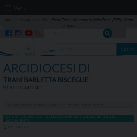
Skip
Menu
to
content
domenica 09 agosto 2026
Santa Teresa Benedetta della Croce (Edith) Stein,
vergine
Facebook
Instagram
YouTube
RSS
Search
ARCIDIOCESI DI
TRANI BARLETTA BISCEGLIE
Ascolta il testo
HOME
»
HO UN POPOLO NUMEROSO IN QUESTA CITTA’ – ABITARE LA STORIA DA CRISTIANI
AZIONE CATTOLICA - DELEGAZIONE REGIONALE DI PUGLIA
,
DOCUMENTI
8 FEBBRAIO 2021