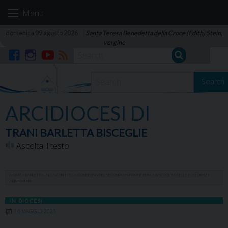
Skip
Menu
to
content
domenica 09 agosto 2026
Santa Teresa Benedetta della Croce (Edith) Stein,
vergine
Facebook
Instagram
YouTube
RSS
Search
ARCIDIOCESI DI
TRANI BARLETTA BISCEGLIE
Ascolta il testo
HOME
»
BARLETTA. ALLA CARITAS LA CONSEGNA DEL SECONDO FURGONE PER LA RACCOLTA DELLE ECCEDENZE
ALIMENTARI
IN DIOCESI
14 MAGGIO 2021