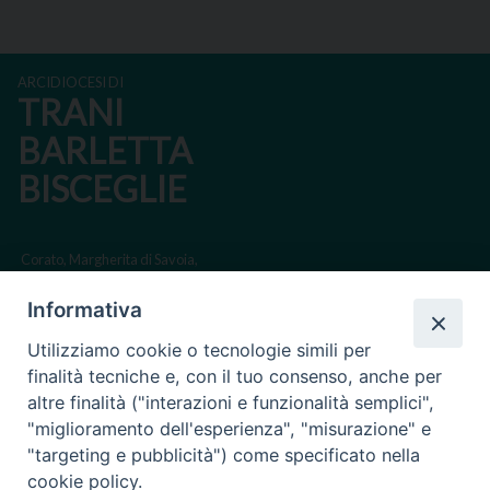
ARCIDIOCESI DI
TRANI
BARLETTA
BISCEGLIE
Corato, Margherita di Savoia,
San Ferdinando di Puglia, Trinitapoli
Informativa
Sede arcivescovile suffraganea di Bari-Bitonto
Utilizziamo cookie o tecnologie simili per
Regione ecclesiastica Puglia
finalità tecniche e, con il tuo consenso, anche per
altre finalità ("interazioni e funzionalità semplici",
Via Beltrani, 9
"miglioramento dell'esperienza", "misurazione" e
76125 Trani BT
"targeting e pubblicità") come specificato nella
Centralino Tel. 0883 494211
cookie policy.