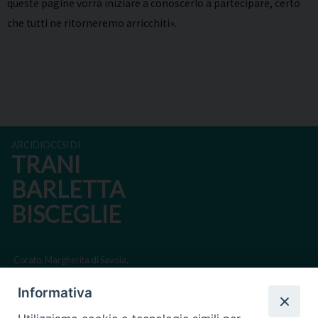
queste pagine vorrà iniziare a conoscerlo a partecipare, certo
che tutti ne ritorneremo arricchiti».
ARCIDIOCESI DI
TRANI
BARLETTA
BISCEGLIE
Corato, Margherita di Savoia,
San Ferdinando di Puglia, Trinitapoli
Informativa
Sede arcivescovile suffraganea di Bari-Bitonto