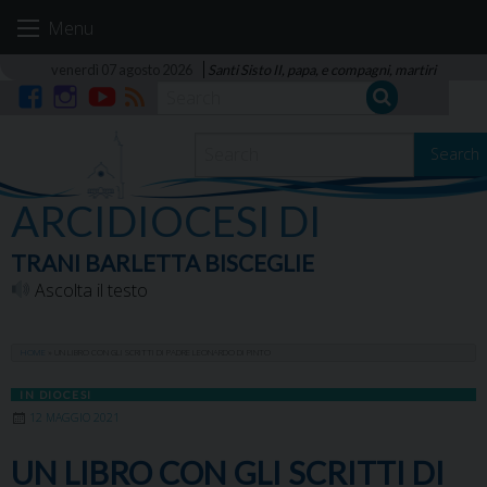
Skip
Menu
to
content
venerdì 07 agosto 2026
Santi Sisto II, papa, e compagni, martiri
Facebook
Instagram
YouTube
RSS
Search
ARCIDIOCESI DI
TRANI BARLETTA BISCEGLIE
Ascolta il testo
HOME
»
UN LIBRO CON GLI SCRITTI DI PADRE LEONARDO DI PINTO
IN DIOCESI
12 MAGGIO 2021
UN LIBRO CON GLI SCRITTI DI