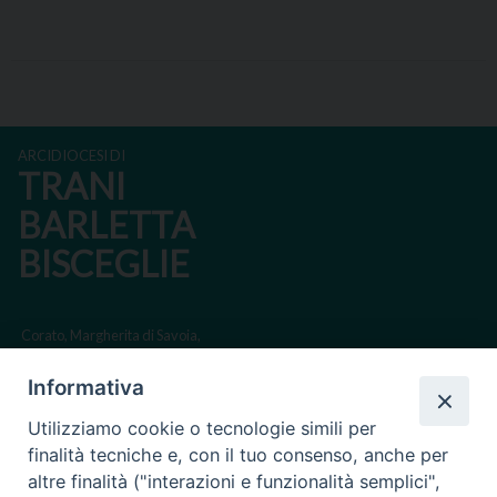
ARCIDIOCESI DI
TRANI
BARLETTA
BISCEGLIE
Corato, Margherita di Savoia,
San Ferdinando di Puglia, Trinitapoli
Informativa
Sede arcivescovile suffraganea di Bari-Bitonto
Utilizziamo cookie o tecnologie simili per
Regione ecclesiastica Puglia
finalità tecniche e, con il tuo consenso, anche per
altre finalità ("interazioni e funzionalità semplici",