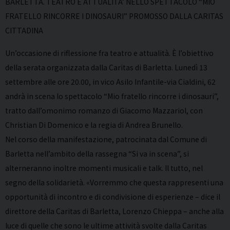
BARLETTA. TEATRO E ATTUALITA’ NELLO SPETTACOLO “MIO
FRATELLO RINCORRE I DINOSAURI” PROMOSSO DALLA CARITAS
CITTADINA
Un’occasione di riflessione fra teatro e attualità. È l’obiettivo
della serata organizzata dalla Caritas di Barletta. Lunedì 13
settembre alle ore 20.00, in vico Asilo Infantile-via Cialdini, 62
andrà in scena lo spettacolo “Mio fratello rincorre i dinosauri”,
tratto dall’omonimo romanzo di Giacomo Mazzariol, con
Christian Di Domenico e la regia di Andrea Brunello.
Nel corso della manifestazione, patrocinata dal Comune di
Barletta nell’ambito della rassegna “Si va in scena”, si
alterneranno inoltre momenti musicali e talk. Il tutto, nel
segno della solidarietà. «Vorremmo che questa rappresenti una
opportunità di incontro e di condivisione di esperienze – dice il
direttore della Caritas di Barletta, Lorenzo Chieppa – anche alla
luce di quelle che sono le ultime attività svolte dalla Caritas