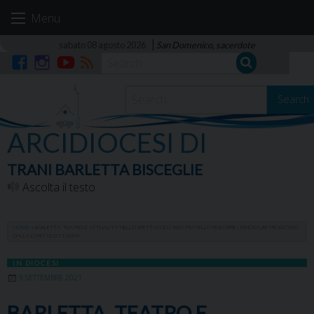
Skip
Menu
to
content
sabato 08 agosto 2026
San Domenico, sacerdote
Facebook
Instagram
YouTube
RSS
Search
ARCIDIOCESI DI
TRANI BARLETTA BISCEGLIE
Ascolta il testo
HOME
»
BARLETTA. TEATRO E ATTUALITA’ NELLO SPETTACOLO “MIO FRATELLO RINCORRE I DINOSAURI” PROMOSSO
DALLA CARITAS CITTADINA
IN DIOCESI
9 SETTEMBRE 2021
BARLETTA. TEATRO E