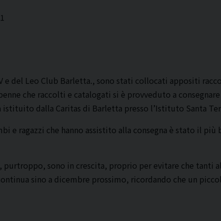
31
 e del Leo Club Barletta., sono stati collocati appositi racco
penne che raccolti e catalogati si è provveduto a consegnare a
stituito dalla Caritas di Barletta presso l’Istituto Santa Tere
bimbi e ragazzi che hanno assistito alla consegna è stato il p
, purtroppo, sono in crescita, proprio per evitare che tanti a
ta continua sino a dicembre prossimo, ricordando che un picc