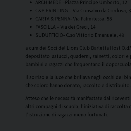
ARCHIMEDE –Piazza Principe Umberto, 12
C&P PRINTING – Via Consalvo da Cordova, 
CARTA & PENNA- Via Palmitessa, 58
FASCILLA – Via dei Greci, 14
SUDUFFICIO- C.so Vittorio Emanuele, 49
a cura dei Soci del Lions Club Barletta Host O.d.V
depositato astucci, quaderni, zainetti, colori e 
bambini e ragazzi che frequentano il doposcuola i
Il sorriso e la luce che brillava negli occhi dei 
che coloro hanno donato, raccolto e distribuito.
Atteso che le necessità manifestate dai riceventi
altri compagni di scuola, l’iniziativa di raccol
l’istruzione di ragazzi meno fortunati.