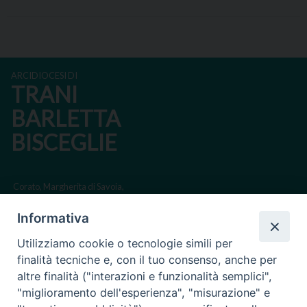
ARCIDIOCESI DI
TRANI
BARLETTA
BISCEGLIE
Corato, Margherita di Savoia,
San Ferdinando di Puglia, Trinitapoli
Informativa
Sede arcivescovile suffraganea di Bari-Bitonto
Utilizziamo cookie o tecnologie simili per
Regione ecclesiastica Puglia
finalità tecniche e, con il tuo consenso, anche per
altre finalità ("interazioni e funzionalità semplici",
Via Beltrani, 9
"miglioramento dell'esperienza", "misurazione" e
76125 Trani BT