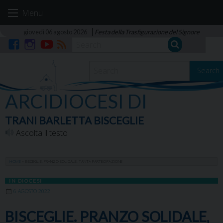
Skip
Menu
to
content
giovedì 06 agosto 2026
Festa della Trasfigurazione del Signore
Facebook
Instagram
YouTube
RSS
Search
ARCIDIOCESI DI
TRANI BARLETTA BISCEGLIE
Ascolta il testo
HOME
»
BISCEGLIE. PRANZO SOLIDALE, TANTA PARTECIPAZIONE
IN DIOCESI
6 AGOSTO 2022
BISCEGLIE. PRANZO SOLIDALE,