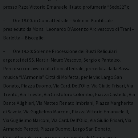
presso P.zza Vittorio Emanuele II (lato profumeria “Sede32”);
– Ore 18.00: in Concattedrale – Solenne Pontificale
presieduto da Mons. Leonardo D’Ascenzo Arcivescovo di Trani –
Barletta – Bisceglie;
– Ore 19.30: Solenne Processione dei Busti Reliquiari
argentei dei SS. Martiri Mauro Vescovo, Sergio e Pantaleo.
Percorso con avvio dalla Concattedrale, preceduta dalla Bassa
musica “L’Armonia” Città di Molfetta, per le vie: Largo San
Donato, Piazza Duomo, Via Card. Dell’Olio, Via Giulio Frisari, Via
Trento, Via Trieste, Via Cristoforo Colombo, Piazza Castello, Via
Dante Alighieri, Via Matteo Renato Imbriani, Piazza Margherita
di Savoia, Via Guglielmo Marconi, Piazza Vittorio Emanuele II,
Via Guglielmo Marconi, Via Card. Dell’Olio, Via Giulio Frisari, Via
Armando Perotti, Piazza Duomo, Largo San Donato,
Concattedrale, con accompagnamento del Complesso