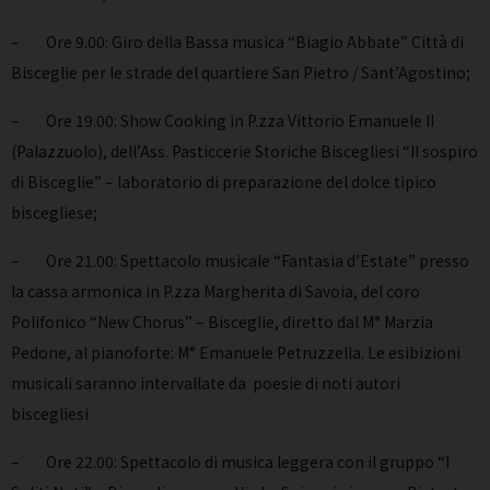
– Ore 9.00: Giro della Bassa musica “Biagio Abbate” Città di
Bisceglie per le strade del quartiere San Pietro / Sant’Agostino;
– Ore 19.00: Show Cooking in P.zza Vittorio Emanuele II
(Palazzuolo), dell’Ass. Pasticcerie Storiche Biscegliesi “Il sospiro
di Bisceglie” – laboratorio di preparazione del dolce tipico
biscegliese;
– Ore 21.00: Spettacolo musicale “Fantasia d’Estate” presso
la cassa armonica in P.zza Margherita di Savoia, del coro
Polifonico “New Chorus” – Bisceglie, diretto dal M° Marzia
Pedone, al pianoforte: M° Emanuele Petruzzella. Le esibizioni
musicali saranno intervallate da poesie di noti autori
biscegliesi
– Ore 22.00: Spettacolo di musica leggera con il gruppo “I