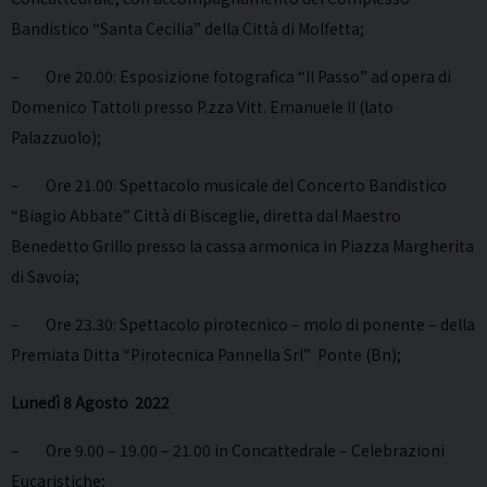
Bandistico “Santa Cecilia” della Città di Molfetta;
– Ore 20.00: Esposizione fotografica “Il Passo” ad opera di
Domenico Tattoli presso P.zza Vitt. Emanuele II (lato
Palazzuolo);
– Ore 21.00: Spettacolo musicale del Concerto Bandistico
“Biagio Abbate” Città di Bisceglie, diretta dal Maestro
Benedetto Grillo presso la cassa armonica in Piazza Margherita
di Savoia;
– Ore 23.30: Spettacolo pirotecnico – molo di ponente – della
Premiata Ditta “Pirotecnica Pannella Srl” Ponte (Bn);
Lunedì 8 Agosto 2022
– Ore 9.00 – 19.00 – 21.00 in Concattedrale – Celebrazioni
Eucaristiche;