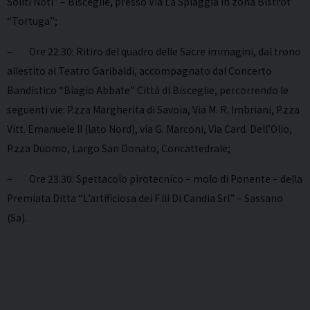
Soliti Noti” – Bisceglie, presso Via La Spiaggia in zona Bistrot
“Tortuga”;
– Ore 22.30: Ritiro del quadro delle Sacre immagini, dal trono
allestito al Teatro Garibaldi, accompagnato dal Concerto
Bandistico “Biagio Abbate” Città di Bisceglie, percorrendo le
seguenti vie: P.zza Margherita di Savoia, Via M. R. Imbriani, P.zza
Vitt. Emanuele II (lato Nord), via G. Marconi, Via Card. Dell’Olio,
P.zza Duomo, Largo San Donato, Concattedrale;
– Ore 23.30: Spettacolo pirotecnico – molo di Ponente – della
Premiata Ditta “L’artificiosa dei F.lli Di Candia Srl” – Sassano
(Sa).