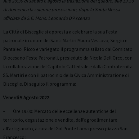
Alle 20:30 di sabato 6 agosto la traslazione del quadro, alle 19.30
di domenica la solenne processione, dopo la Santa Messa
officiata da S.E. Mons. Leonardo D’Ascenzo
La Città di Bisceglie si appresta a celebrare la sua Festa
patronale in onore dei Santi Martiri Mauro Vescovo, Sergio e
Pantaleo. Ricco e variegato il programma stilato dal Comitato
Diocesano Feste Patronali, presieduto da Nicola Dell’Orco, con
la collaborazione del Capitolo Cattedrale e dalla Confraternita
SS. Martiri e con il patrocinio della Civica Amministrazione di
Bisceglie. Di seguito il programma:
Venerdì 5 Agosto 2022
– Ore 19.00: Mercato delle eccellenze autentiche del
territorio, degustazione e vendita, dall’agroalimentare
all’artigianato, a cura del Gal Ponte Lama presso piazza San
Francesco;