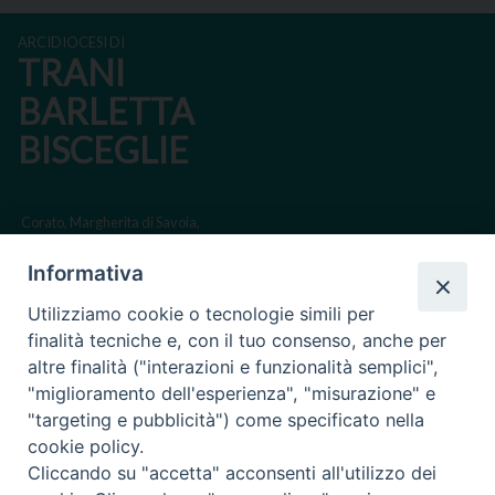
ARCIDIOCESI DI
TRANI
BARLETTA
BISCEGLIE
Corato, Margherita di Savoia,
San Ferdinando di Puglia, Trinitapoli
Informativa
Sede arcivescovile suffraganea di Bari-Bitonto
Utilizziamo cookie o tecnologie simili per
Regione ecclesiastica Puglia
finalità tecniche e, con il tuo consenso, anche per
altre finalità ("interazioni e funzionalità semplici",
Via Beltrani, 9
"miglioramento dell'esperienza", "misurazione" e
76125 Trani BT
"targeting e pubblicità") come specificato nella
Centralino Tel. 0883 494211
cookie policy.
Cliccando su "accetta" acconsenti all'utilizzo dei
Cancelleria Tel. 0883 494204