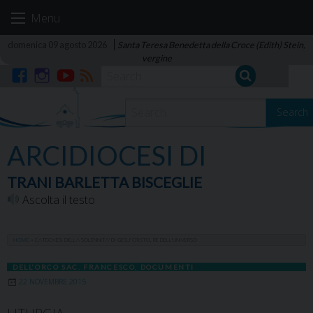
Skip
Menu
to
content
domenica 09 agosto 2026
Santa Teresa Benedetta della Croce (Edith) Stein,
vergine
Facebook
Instagram
YouTube
RSS
Search
ARCIDIOCESI DI
TRANI BARLETTA BISCEGLIE
Ascolta il testo
HOME
»
CATECHESI DELLA SOLENNITA’ DI GESU’ CRISTO, RE DELL’UNIVERSO
DELL'ORCO SAC. FRANCESCO
,
DOCUMENTI
22 NOVEMBRE 2015