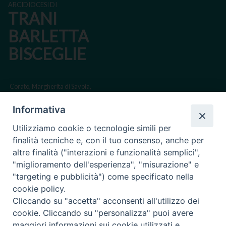
ARCIDIOCESI DI
TRANI
BARLETTA
BISCEGLIE
Corato, Margherita di Savoia,
San Ferdinando di Puglia, Trinitapoli
Informativa
Sede arcivescovile suffraganea di Bari-Bitonto
Utilizziamo cookie o tecnologie simili per
Regione ecclesiastica Puglia
finalità tecniche e, con il tuo consenso, anche per
altre finalità ("interazioni e funzionalità semplici",
Via Beltrani, 9
"miglioramento dell'esperienza", "misurazione" e
76125 Trani BT
"targeting e pubblicità") come specificato nella
Centralino Tel. 0883 494211
cookie policy.
Cliccando su "accetta" acconsenti all'utilizzo dei
Cancelleria Tel. 0883 494204
cookie. Cliccando su "personalizza" puoi avere
maggiori informazioni sui cookie utilizzati e
cancelleria@arcidiocesitrani.it