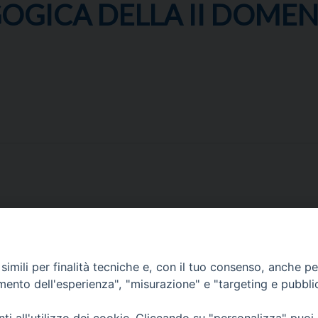
OGICA DELLA II DOME
imili per finalità tecniche e, con il tuo consenso, anche per 
amento dell'esperienza", "misurazione" e "targeting e pubbli
Corato, Margherita di Savoia,
San Ferdinando di Puglia, Trinitapoli