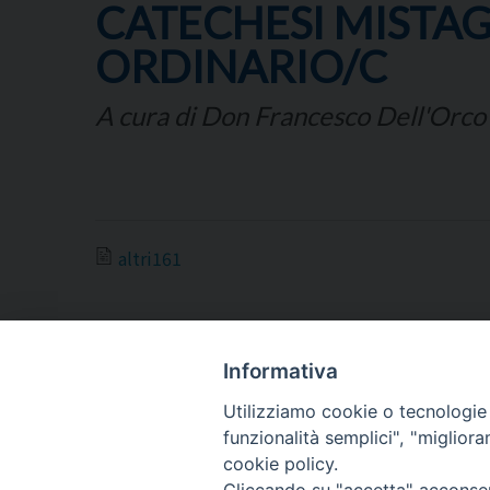
CATECHESI MISTAG
ORDINARIO/C
A cura di Don Francesco Dell'Orco
altri161
Informativa
Utilizziamo cookie o tecnologie s
ARCIDIOCESI DI
funzionalità semplici", "miglior
TRANI
cookie policy.