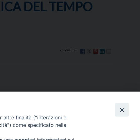
NICA DEL TEMPO
altre finalità ("interazioni e
cità") come specificato nella
Via Beltrani, 9
76125 Trani BT