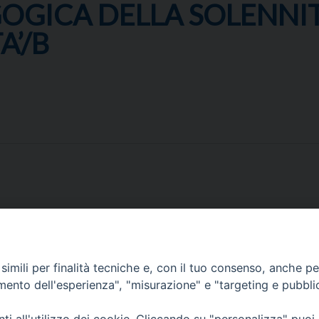
OGICA DELLA SOLENNIT
A’/B
imili per finalità tecniche e, con il tuo consenso, anche per 
amento dell'esperienza", "misurazione" e "targeting e pubbli
Corato, Margherita di Savoia,
San Ferdinando di Puglia, Trinitapoli