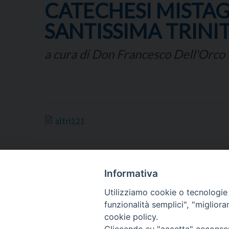
CATECHESI MISTAG
SANTISSIMA TRINIT
a cura di Don Francesco Dell'Orco
altri121
Informativa
Utilizziamo cookie o tecnologie s
ARCIDIOCESI DI
funzionalità semplici", "miglior
TRANI
cookie policy.