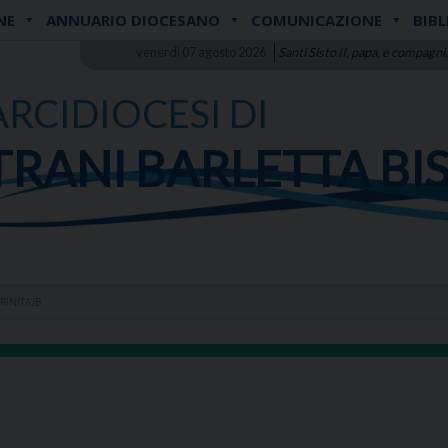
NE
ANNUARIO DIOCESANO
COMUNICAZIONE
BIBL
venerdì 07 agosto 2026
Santi Sisto II, papa, e compagni,
ARCIDIOCESI DI
TRANI BARLETTA BI
INITA’/B