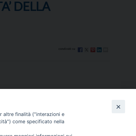
A’ DELLA
altre finalità ("interazioni e
cità") come specificato nella
Via Beltrani, 9
76125 Trani BT