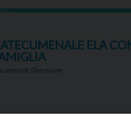
ENTI
CATECUMENALE ELA CO
AMIGLIA
cumenale Diocesano