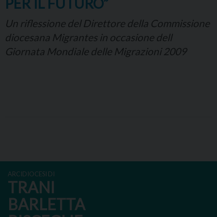
PER IL FUTURO”
Un riflessione del Direttore della Commissione
diocesana Migrantes in occasione dell
Giornata Mondiale delle Migrazioni 2009
P
o
s
ARCIDIOCESI DI
t
TRANI
N
BARLETTA
a