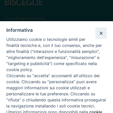
BISCEGLIE
v
i
g
Corato, Margherita di Savoia,
a
San Ferdinando di Puglia, Trinitapoli
Informativa
t
Sede arcivescovile suffraganea di Bari-Bitonto
i
Utilizziamo cookie o tecnologie simili per
Regione ecclesiastica Puglia
o
finalità tecniche e, con il tuo consenso, anche per
n
altre finalità ("interazioni e funzionalità semplici",
Via Beltrani, 9
"miglioramento dell'esperienza", "misurazione" e
76125 Trani BT
"targeting e pubblicità") come specificato nella
Centralino Tel. 0883 494211
cookie policy.
Cliccando su "accetta" acconsenti all'utilizzo dei
Cancelleria Tel. 0883 494204
cookie. Cliccando su "personalizza" puoi avere
maggiori informazioni sui cookie utilizzati e
cancelleria@arcidiocesitrani.it
personalizzare le tue preferenze. Cliccando su
"rifiuta" o chiudendo questa informativa proseguirai
Copyright © Arcidiocesi di Trani Barletta Bisceglie
Riproduzione dei contenuti solo con permesso. Tutti i diritti sono
la navigazione installando i soli cookie tecnici.
riservati -
Informativa sulla Privacy
Ulteriori informazioni sono disponibili nella
cookie