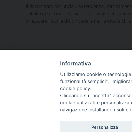
Il documento denuncia una tendenza, vistosamente o
dall’altro, è debole, e talune volte inesistente, ver
di nascere, rischia di non vedere mai la luce, e chi a
P
Informativa
o
Utilizziamo cookie o tecnologie s
ARCIDIOCESI DI
funzionalità semplici", "miglior
s
TRANI
cookie policy.
Cliccando su "accetta" acconsent
BARLETTA
t
cookie utilizzati e personalizza
BISCEGLIE
navigazione installando i soli co
N
a
Personalizza