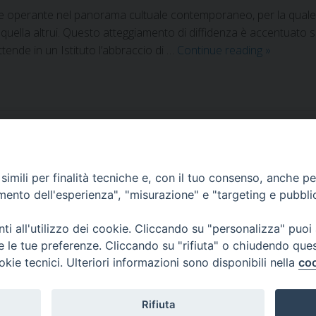
perante nel panorama cultuale contemporaneo, per la quale se d
so quella altrui. Questo atteggiamento di diffidenza è accentuato 
ttende in un Istituto l’abbraccio di …
Continue reading
»
imili per finalità tecniche e, con il tuo consenso, anche per 
amento dell'esperienza", "misurazione" e "targeting e pubbli
Corato, Margherita di Savoia,
San Ferdinando di Puglia, Trinitapoli
i all'utilizzo dei cookie. Cliccando su "personalizza" puoi
Sede arcivescovile suffraganea di Bari-Bitonto
re le tue preferenze. Cliccando su "rifiuta" o chiudendo que
Regione ecclesiastica Puglia
okie tecnici. Ulteriori informazioni sono disponibili nella
coo
Rifiuta