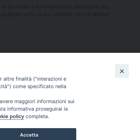
a un lato è forte l’attenzione alla propria vita,
soprattutto verso la vita nascente: ‘così chi attende
altre finalità ("interazioni e
cità") come specificato nella
Via Beltrani, 9
76125 Trani BT
 avere maggiori informazioni sui
Centralino Tel. 0883 494211
sta informativa proseguirai la
Cancelleria Tel. 0883 494204
kie policy
completa.
cancelleria@arcidiocesitrani.it
Accetta