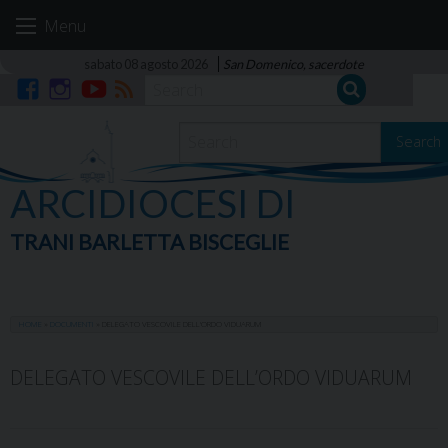
Skip
Menu
to
content
sabato 08 agosto 2026
San Domenico, sacerdote
Facebook
Instagram
YouTube
RSS
Search
ARCIDIOCESI DI
TRANI BARLETTA BISCEGLIE
HOME
»
DOCUMENTI
»
DELEGATO VESCOVILE DELL'ORDO VIDUARUM
DELEGATO VESCOVILE DELL’ORDO VIDUARUM