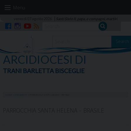
Skip
Menu
to
content
venerdì 07 agosto 2026
Santi Sisto II, papa, e compagni, martiri
Facebook
Instagram
YouTube
RSS
Search
ARCIDIOCESI DI
TRANI BARLETTA BISCEGLIE
HOME
»
DOCUMENTI
»
PARROCCHIA SANTA HELENA - BRASILE
PARROCCHIA SANTA HELENA – BRASILE