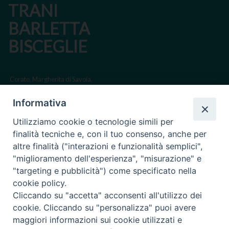
t
TRANI
N
BARLETTA
a
BISCEGLIE
v
i
g
Corato, Margherita di Savoia,
a
San Ferdinando di Puglia, Trinitapoli
Informativa
t
Sede arcivescovile suffraganea di Bari-Bitonto
i
Utilizziamo cookie o tecnologie simili per
Regione ecclesiastica Puglia
o
finalità tecniche e, con il tuo consenso, anche per
n
altre finalità ("interazioni e funzionalità semplici",
Via Beltrani, 9
"miglioramento dell'esperienza", "misurazione" e
76125 Trani BT
"targeting e pubblicità") come specificato nella
Centralino Tel. 0883 494211
cookie policy.
Cliccando su "accetta" acconsenti all'utilizzo dei
Cancelleria Tel. 0883 494204
cookie. Cliccando su "personalizza" puoi avere
maggiori informazioni sui cookie utilizzati e
cancelleria@arcidiocesitrani.it