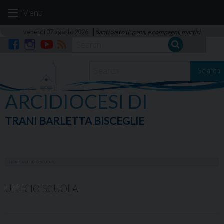
Skip
Menu
to
content
venerdì 07 agosto 2026
Santi Sisto II, papa, e compagni, martiri
Facebook
Instagram
YouTube
RSS
Search
ARCIDIOCESI DI
TRANI BARLETTA BISCEGLIE
HOME
»
UFFICIO SCUOLA
UFFICIO SCUOLA