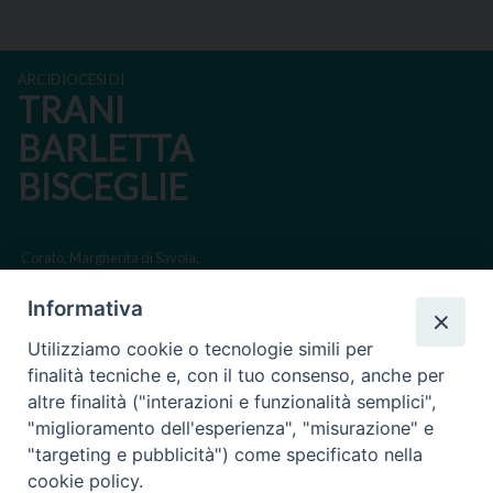
ARCIDIOCESI DI
TRANI
BARLETTA
BISCEGLIE
Corato, Margherita di Savoia,
San Ferdinando di Puglia, Trinitapoli
Informativa
Sede arcivescovile suffraganea di Bari-Bitonto
Utilizziamo cookie o tecnologie simili per
Regione ecclesiastica Puglia
finalità tecniche e, con il tuo consenso, anche per
altre finalità ("interazioni e funzionalità semplici",
Via Beltrani, 9
"miglioramento dell'esperienza", "misurazione" e
76125 Trani BT
"targeting e pubblicità") come specificato nella
Centralino Tel. 0883 494211
cookie policy.