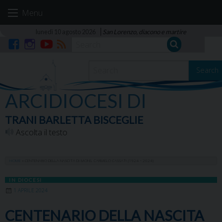
Skip
Menu
to
content
lunedì 10 agosto 2026
San Lorenzo, diacono e martire
Facebook
Instagram
YouTube
RSS
Search
ARCIDIOCESI DI
TRANI BARLETTA BISCEGLIE
Ascolta il testo
HOME
»
CENTENARIO DELLA NASCITA DI MONS. CARMELO CASSATI (1924 – 2024)
IN DIOCESI
1 APRILE 2024
CENTENARIO DELLA NASCITA