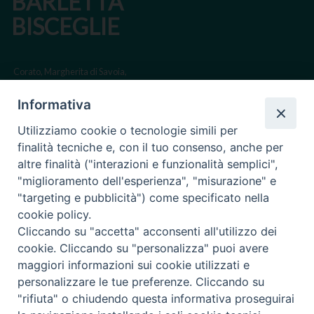
BARLETTA
BISCEGLIE
Corato, Margherita di Savoia,
San Ferdinando di Puglia, Trinitapoli
Informativa
Sede arcivescovile suffraganea di Bari-Bitonto
Utilizziamo cookie o tecnologie simili per
Regione ecclesiastica Puglia
finalità tecniche e, con il tuo consenso, anche per
altre finalità ("interazioni e funzionalità semplici",
Via Beltrani, 9
"miglioramento dell'esperienza", "misurazione" e
76125 Trani BT
"targeting e pubblicità") come specificato nella
Centralino Tel. 0883 494211
cookie policy.
Cliccando su "accetta" acconsenti all'utilizzo dei
Cancelleria Tel. 0883 494204
cookie. Cliccando su "personalizza" puoi avere
maggiori informazioni sui cookie utilizzati e
cancelleria@arcidiocesitrani.it
personalizzare le tue preferenze. Cliccando su
"rifiuta" o chiudendo questa informativa proseguirai
Copyright © Arcidiocesi di Trani Barletta Bisceglie
Riproduzione dei contenuti solo con permesso. Tutti i diritti sono