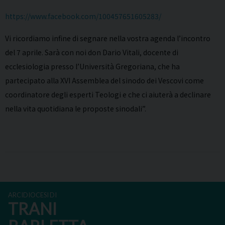
https://www.facebook.com/100457651605283/
Vi ricordiamo infine di segnare nella vostra agenda l’incontro
del 7 aprile. Sarà con noi don Dario Vitali, docente di
ecclesiologia presso l’Università Gregoriana, che ha
partecipato alla XVI Assemblea del sinodo dei Vescovi come
coordinatore degli esperti Teologi e che ci aiuterà a declinare
nella vita quotidiana le proposte sinodali”.
ARCIDIOCESI DI
TRANI